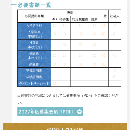
必要書類一覧
専願
必要提出書類
一般
社会人
AO
特待生
指定校推薦
推薦
入学選考料
〇
〇
〇
〇
〇
〇
入学願書
〇
〇
〇
〇
〇
〇
（本校指定）
推薦書
〇
〇
〇
（本校指定）
受験票
〇
〇
〇
〇
〇
〇
（本校指定）
調査書
〇
〇
〇
〇
〇
卒業証明書
〇
成績証明書
〇
AOエントリーシート
〇
出願書類の詳細につきましては募集要項（PDF）をご確認くださ
い。
2027年度募集要項（PDF）