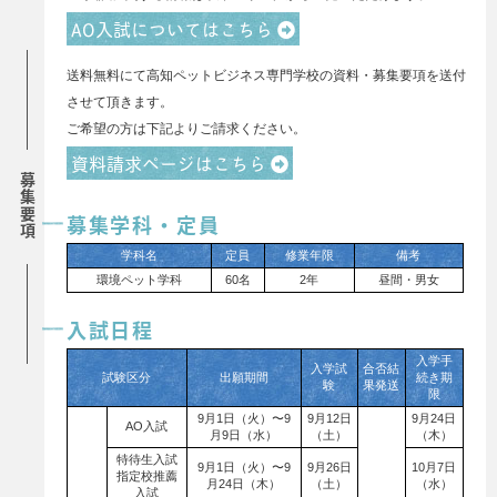
AO入試についてはこちら
送料無料にて高知ペットビジネス専門学校の資料・募集要項を送付
させて頂きます。
ご希望の方は下記よりご請求ください。
資料請求ページはこちら
募集要項
募集学科・定員
学科名
定員
修業年限
備考
環境ペット学科
60名
2年
昼間・男女
入試日程
入学手
入学試
合否結
試験区分
出願期間
続き期
験
果発送
限
9月1日（火）〜9
9月12日
9月24日
AO入試
月9日（水）
（土）
（木）
特待生入試
9月1日（火）〜9
9月26日
10月7日
指定校推薦
月24日（木）
（土）
（水）
入試